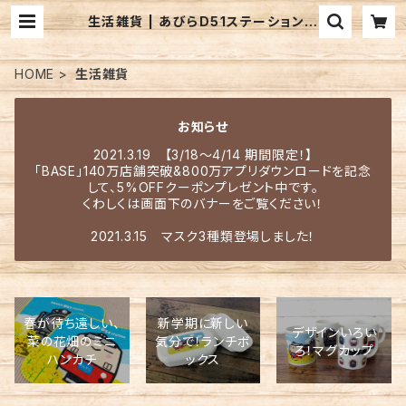
生活雑貨 | あびらD51ステーション
BASE店
HOME
生活雑貨
お知らせ
2021.3.19 【3/18～4/14 期間限定！】
「BASE」140万店舗突破&800万アプリダウンロードを記念
して、5%OFFクーポンプレゼント中です。
くわしくは画面下のバナーをご覧ください！
2021.3.15 マスク3種類登場しました！
春が待ち遠しい、
新学期に新しい
デザインいろい
菜の花畑のミニ
気分で！ランチボ
ろ！マグカップ
ハンカチ
ックス